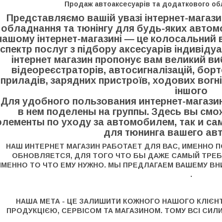
Продаж автоаксесуарів та додаткового об
Представляємо вашій увазі інтернет-магаз
обладнання та тюнінгу для будь-яких автом
нашому інтернет-магазині — це колосальний 
спектр послуг з підбору аксесуарів індивіду
інтернет магазин пропонує вам великий ви
відеореєстраторів, автосигналізацій, бор
приладів, зарядних пристроїв, ходових вогнів
іншого
Для удобного пользования интернет-магази
в нем поделены на группы. Здесь вы смо
элементы по уходу за автомобилем, так и с
для тюнинга вашего а
НАШ ИНТЕРНЕТ МАГАЗИН РАБОТАЕТ ДЛЯ ВАС, ИМЕННО 
ОБНОВЛЯЕТСЯ, ДЛЯ ТОГО ЧТО БЫ ДАЖЕ САМЫЙ ТРЕ
ИМЕННО ТО ЧТО ЕМУ НУЖНО. МЫ ПРЕДЛАГАЕМ ВАШЕМУ ВН
.
НАША МЕТА - ЦЕ ЗАЛИШИТИ КОЖНОГО НАШОГО КЛІ
ПРОДУКЦІЄЮ, СЕРВІСОМ ТА МАГАЗИНОМ. ТОМУ ВСІ СИЛИ