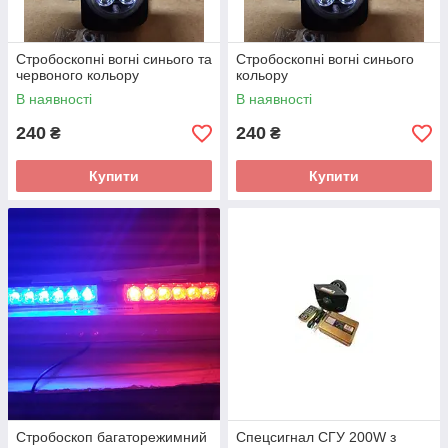
Стробоскопні вогні синього та
Стробоскопні вогні синього
червоного кольору
кольору
В наявності
В наявності
240
240
₴
₴
Купити
Купити
Стробоскоп багаторежимний
Спецсигнал СГУ 200W з