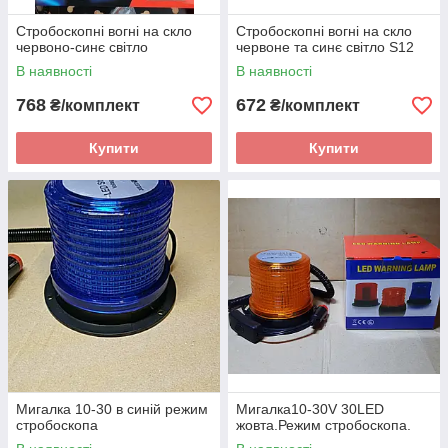
Стробоскопні вогні на скло
Стробоскопні вогні на скло
червоно-синє світло
червоне та синє світло S12
В наявності
В наявності
768
672
₴/комплект
₴/комплект
Купити
Купити
Мигалка 10-30 в синій режим
Мигалка10-30V 30LED
стробоскопа
жовта.Режим стробоскопа.