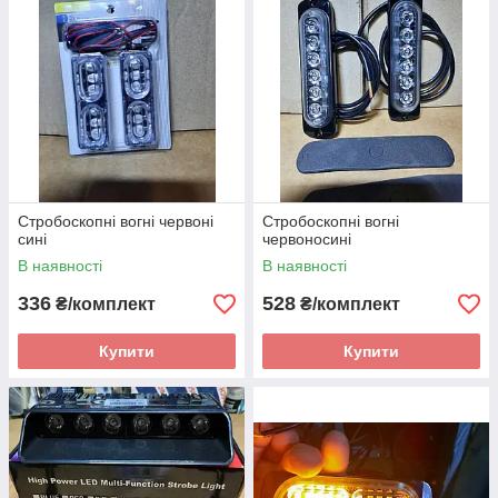
Стробоскопні вогні червоні
Стробоскопні вогні
сині
червоносині
В наявності
В наявності
336
528
₴/комплект
₴/комплект
Купити
Купити