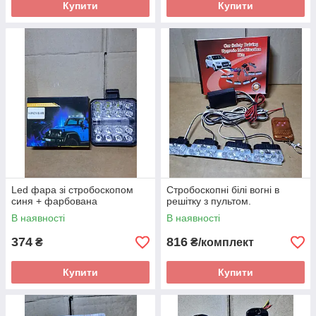
Купити
Купити
Led фара зі стробоскопом
Стробоскопні білі вогні в
синя + фарбована
решітку з пультом.
В наявності
В наявності
374
816
₴
₴/комплект
Купити
Купити