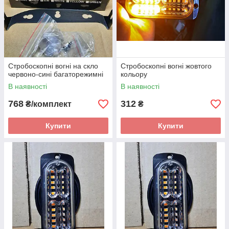
Стробоскопні вогні на скло
Стробоскопні вогні жовтого
червоно-сині багаторежимні
кольору
В наявності
В наявності
768
312
₴/комплект
₴
Купити
Купити