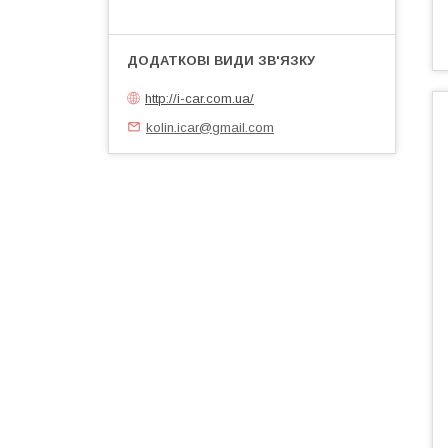
http://i-car.com.ua/
kolin.icar@gmail.com