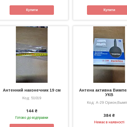
Купити
Купити
Антенний наконечник 19 см
Антена активна Вимпе
УКВ
51019
А-29 Орион,Вым
144 ₴
384 ₴
Готово до відправки
Немає в наявності