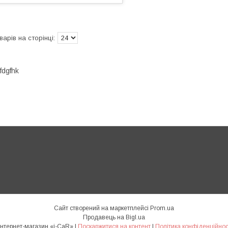
fdgfhk
Сайт створений на маркетплейсі
Prom.ua
Продавець на Bigl.ua
Интернет-магазин «i-CaR» |
Поскаржитися на контент
|
Політика конфіденційнос