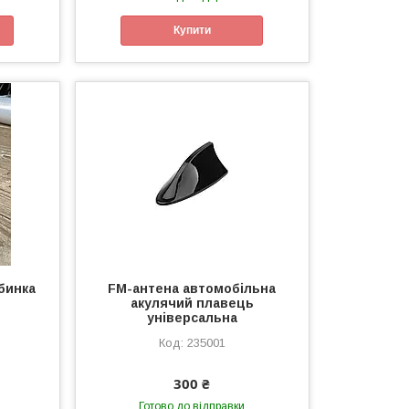
Купити
бинка
FM-антена автомобільна
акулячий плавець
універсальна
235001
300 ₴
Готово до відправки