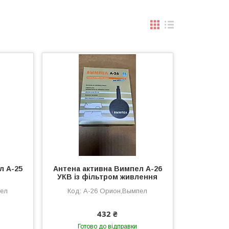
л А-25
Антена активна Вимпел А-26
УКВ із фільтром живлення
пел
А-26 Орион,Вымпел
432 ₴
Готово до відправки