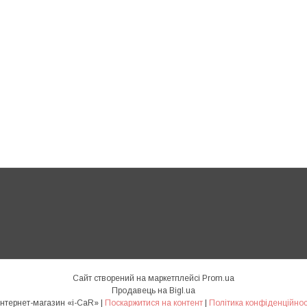
Сайт створений на маркетплейсі
Prom.ua
Продавець на Bigl.ua
Интернет-магазин «i-CaR» |
Поскаржитися на контент
|
Політика конфіденційнос