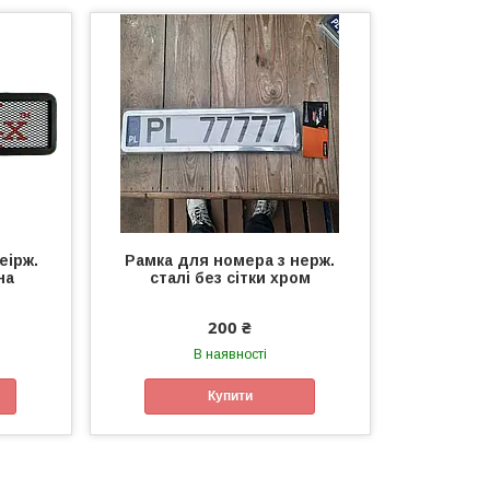
еірж.
Рамка для номера з нерж.
на
сталі без сітки хром
200 ₴
В наявності
Купити