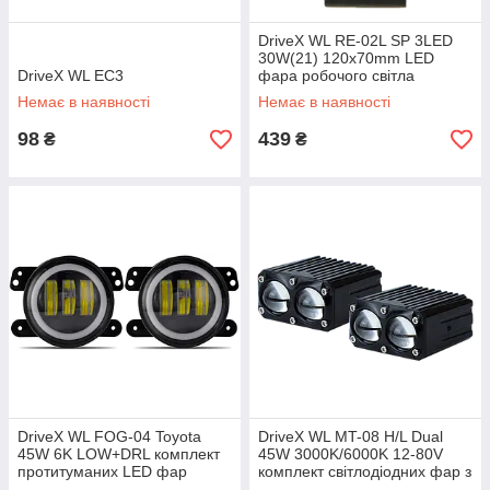
DriveX WL RE-02L SP 3LED
30W(21) 120x70mm LED
DriveX WL EC3
фара робочого світла
Немає в наявності
Немає в наявності
98
439
₴
₴
DriveX WL FOG-04 Toyota
DriveX WL MT-08 H/L Dual
45W 6K LOW+DRL комплект
45W 3000K/6000K 12-80V
протитуманих LED фар
комплект світлодіодних фар з
лінзою