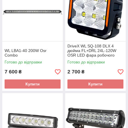
DriveX WL SQ-108 DLX 4
WL LBA1-40 200W Osr
дюйма FL+DRL 24L-120W
Combo
OSR LED фара робочого
світла
Готово до відправки
Готово до відправки
7 600
2 700
₴
₴
Купити
Купити