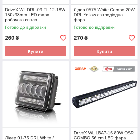
DriveX WL DRL-03 FL 12-18W
Лідер 0575 White Combo 20W
150x38mm LED фара
DRL Yellow світлодіодна
робочого світла
фара
Готово до відправки
Готово до відправки
260
270
₴
₴
Купити
Купити
DriveX WL LBA7-16 80W OSR
Лідер 01-75 DRL White /
COMBO 56 cm LED фара