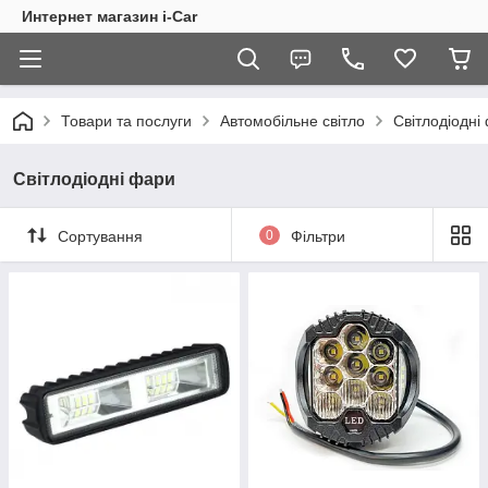
Интернет магазин i-Car
Товари та послуги
Автомобільне світло
Світлодіодні
Світлодіодні фари
Сортування
0
Фільтри