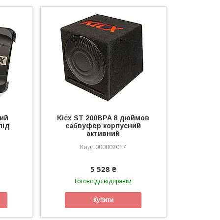
ний
Kicx ST 200BPA 8 дюймов
під
сабвуфер корпусний
активний
000002017
5 528 ₴
Готово до відправки
Купити