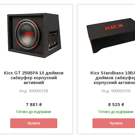
Kicx GT 250BPA 10 дюймов
Kicx Standbass 10BA
сабвуфер корпусний
дюймов сабвуфе
активний
корпусний активн
000002158
000002159
7 881 ₴
8 525 ₴
Готово до відправки
Готово до відправки
Купити
Купити