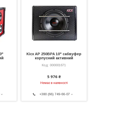
0"
Kicx AP 250BPA 10" сабвуфер
ий
корпусний активний
000001671
5 976 ₴
Немає в наявності
+380 (66) 749-66-07