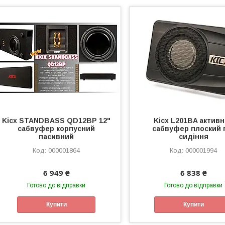
Kicx STANDBASS QD12BP 12"
Kicx L201BA актив
сабвуфер корпусний
сабвуфер плоский 
пасивний
сидіння
000001864
000001994
6 949 ₴
6 838 ₴
Готово до відправки
Готово до відправки
Купити
Купити