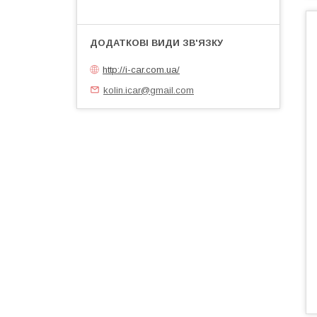
http://i-car.com.ua/
kolin.icar@gmail.com