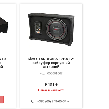
 10
Kicx STANDBASS 12BA 12"
р
сабвуфер корпусний
ий
активний
000001667
9 191 ₴
Немає в наявності
+380 (66) 749-66-07