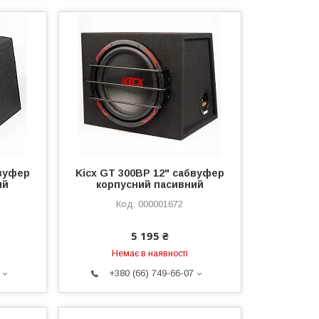
бвуфер
Kicx GT 300BP 12" сабвуфер
ий
корпусний пасивний
000001672
5 195 ₴
Немає в наявності
+380 (66) 749-66-07