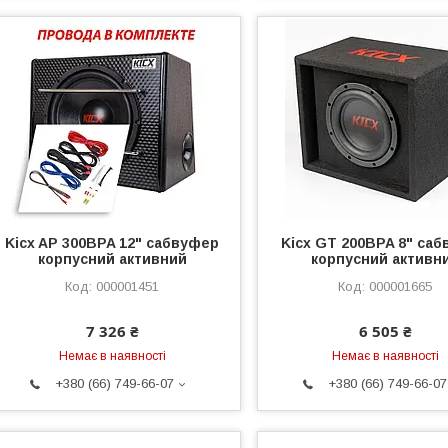
Kicx AP 300BPA 12" сабвуфер
Kicx GT 200BPA 8" са
корпусний активний
корпусний активн
000001451
000001665
7 326 ₴
6 505 ₴
Немає в наявності
Немає в наявності
+380 (66) 749-66-07
+380 (66) 749-66-07