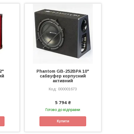
2"
Phantom GB-252BPA 10"
ий
сабвуфер корпусний
активний
000001673
5 794 ₴
Готово до відправки
Купити