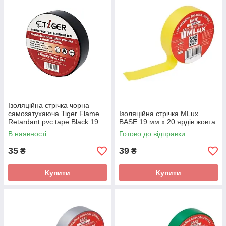
Ізоляційна стрічка чорна
самозатухаюча Tiger Flame
Ізоляційна стрічка MLux
Retardant pvc tape Black 19
BASE 19 мм х 20 ярдів жовта
мм х 20 м
В наявності
Готово до відправки
35
39
₴
₴
Купити
Купити