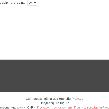
Сайт створений на маркетплейсі
Prom.ua
Продавець на Bigl.ua
Интернет-магазин «i-CaR» |
Поскаржитися на контент
|
Політика конфіденційнос