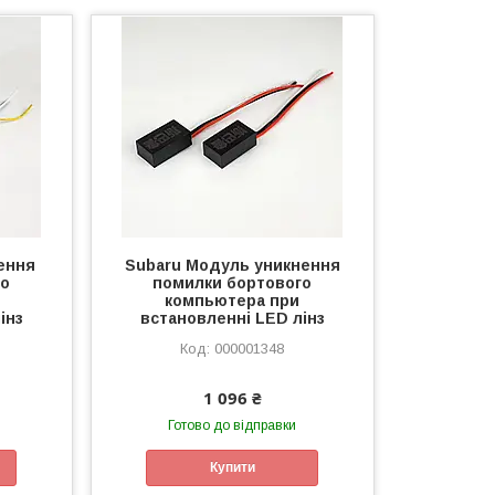
ення
Subaru Модуль уникнення
го
помилки бортового
компьютера при
інз
встановленні LED лінз
000001348
1 096 ₴
Готово до відправки
Купити