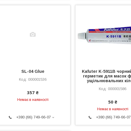
SL-04 Glue
Kafuter K-5911B чорни
герметик для масок ф
000001536
ущільнювальних кі
000001586
357 ₴
Немає в наявності
50 ₴
Немає в наявності
+380 (66) 749-66-07
+380 (66) 749-66-07