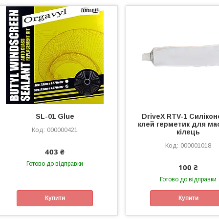
SL-01 Glue
DriveX RTV-1 Силіко
клей герметик для ма
000000421
кілець
000001018
403 ₴
Готово до відправки
100 ₴
Готово до відправки
Купити
Купити