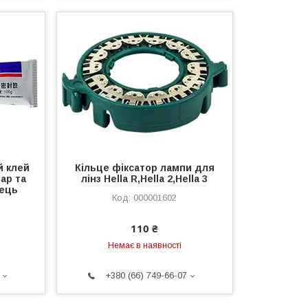
й клей
Кільце фіксатор лампи для
ар та
лінз Hella R,Hella 2,Hella 3
лець
000001602
110 ₴
Немає в наявності
+380 (66) 749-66-07