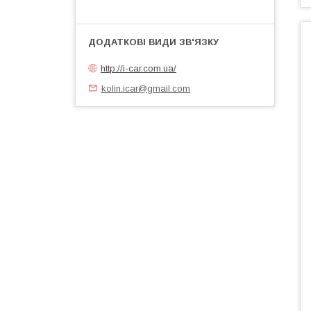
http://i-car.com.ua/
kolin.icar@gmail.com