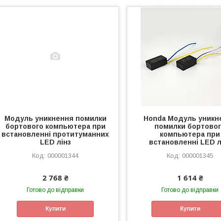
Модуль уникнення помилки
Honda Модуль уникн
бортового компьютера при
помилки бортово
встановленні протитуманних
компьютера при
LED лінз
встановленні LED л
000001344
000001345
2 768 ₴
1 614 ₴
Готово до відправки
Готово до відправки
Купити
Купити