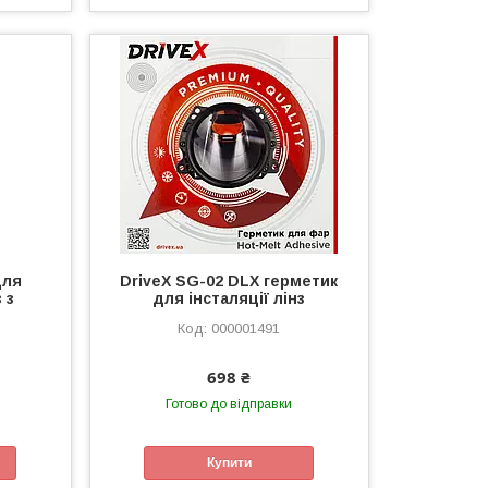
для
DriveX SG-02 DLX герметик
 з
для інсталяції лінз
000001491
698 ₴
Готово до відправки
Купити