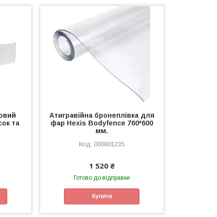
новий
Атигравійна бронеплівка для
сок та
фар Hexis Bodyfence 760*600
мм.
000001235
1 520 ₴
Готово до відправки
Купити