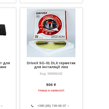
кт для
DriveX SG-01 DLX герметик
линз
для інсталяції лінз
000001162
806 ₴
Немає в наявності
+380 (66) 749-66-07