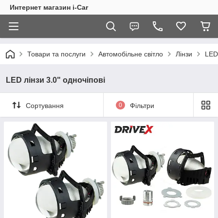
Интернет магазин i-Car
Товари та послуги
Автомобільне світло
Лінзи
LED
LED лінзи 3.0" одночіпові
Сортування
0
Фільтри