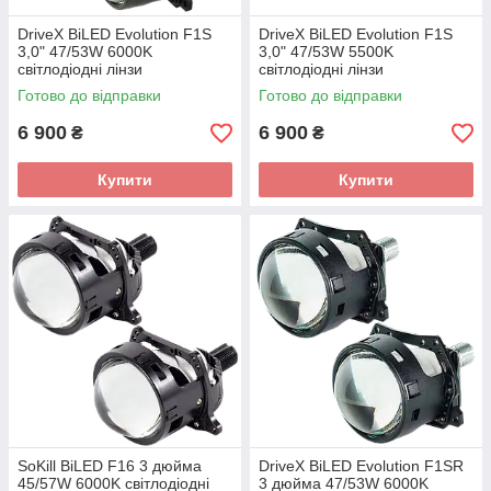
DriveX BiLED Evolution F1S
DriveX BiLED Evolution F1S
3,0" 47/53W 6000K
3,0" 47/53W 5500K
світлодіодні лінзи
світлодіодні лінзи
Готово до відправки
Готово до відправки
6 900
6 900
₴
₴
Купити
Купити
SoKill BiLED F16 3 дюйма
DriveX BiLED Evolution F1SR
45/57W 6000K світлодіодні
3 дюйма 47/53W 6000K