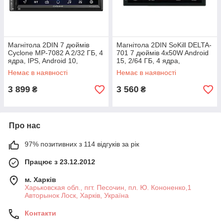
Магнітола 2DIN 7 дюймів
Магнітола 2DIN SoKill DELTA-
Cyclone MP-7082 A 2/32 ГБ, 4
701 7 дюймів 4x50W Android
ядра, IPS, Android 10,
15, 2/64 ГБ, 4 ядра,
Bluetooth, GPS, CarPlay,
Bluetooth, GPS, CarPlay,
Немає в наявності
Немає в наявності
Android Auto
Android Auto
3 899
3 560
₴
₴
Про нас
97% позитивних з 114 відгуків за рік
Працює з 23.12.2012
м. Харків
Харьковская обл., пгт. Песочин, пл. Ю. Кононенко,1
Авторынок Лоск, Харків, Україна
Контакти