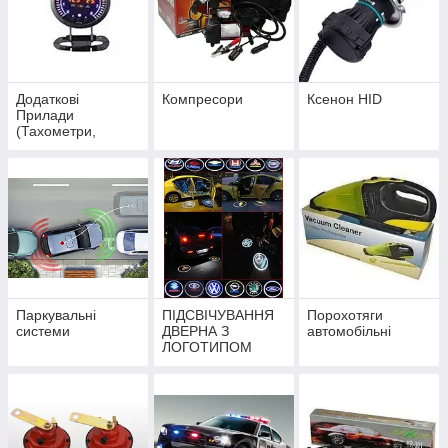
Додаткові
Компресори
Ксенон HID
Прилади
(Тахометри,
Вольтметри, Тиск
Масла, Тиск
Турбіни,
Температура
води)
Паркувальні
ПІДСВІЧУВАННЯ
Порохотяги
системи
ДВЕРНА З
автомобільні
ЛОГОТИПОМ