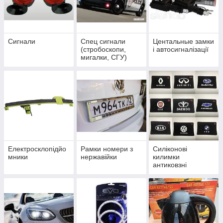
Сигнали
Спец сигнали
Центальные замки
(стробоскопи,
і автосигналізації
мигалки, СГУ)
Електросклопідйо
Рамки номери з
Силіконові
мники
нержавійки
килимки
антиковзні