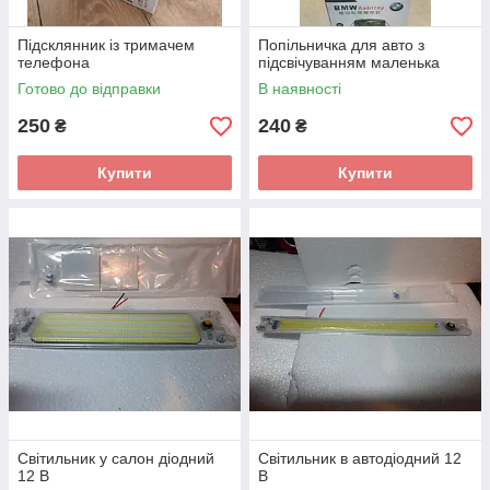
Підсклянник із тримачем
Попільничка для авто з
телефона
підсвічуванням маленька
Готово до відправки
В наявності
250
240
₴
₴
Купити
Купити
Світильник у салон діодний
Світильник в автодіодний 12
12 В
В