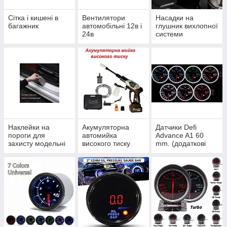
Сітка і кишені в
Вентилятори
Насадки на
багажник
автомобільні 12в і
глушник вихлопної
24в
системи
Наклейки на
Акумуляторна
Датчики Defi
пороги для
автомийка
Advance A1 60
захисту модельні
високого тиску
mm. (додаткові
Lider
прилади Defi
Advance A1)