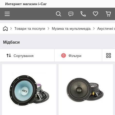
Интернет магазин i-Car
Товари та послуги
Музика та мультимедіа
Акустичні
Мідбаси
Сортування
0
Фільтри