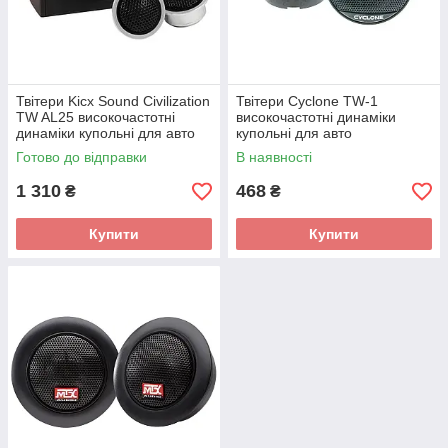
Твітери Kicx Sound Civilization
Твітери Cyclone TW-1
TW AL25 високочастотні
високочастотні динаміки
динаміки купольні для авто
купольні для авто
Готово до відправки
В наявності
1 310
468
₴
₴
Купити
Купити