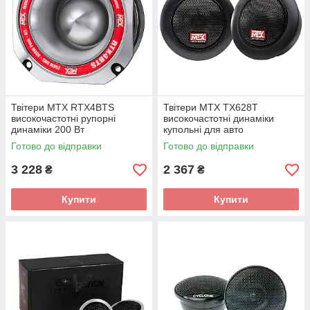
Твітери MTX RTX4BTS
Твітери MTX TX628T
високочастотні рупорні
високочастотні динаміки
динаміки 200 Вт
купольні для авто
Готово до відправки
Готово до відправки
3 228
2 367
₴
₴
Купити
Купити