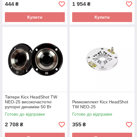
444
1 954
₴
₴
Купити
Купити
Твітери Kicx HeadShot TW
NEO-25 високочастотні
Ремкомплект Kicx HeadShot
рупорні динаміки 50 Вт
TW NEO-25
Готово до відправки
Готово до відправки
2 708
355
₴
₴