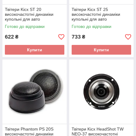
Твітери Kicx ST 20
Твітери Kicx ST 25
високочастотні динаміки
високочастотні динаміки
купольні для авто
купольні для авто
Готово до відправки
Готово до відправки
622
733
₴
₴
Купити
Купити
Твітери Phantom PS 20S
Твітери Kicx HeadShot TW
високочастотні динаміки
NEO-37 високочастотні