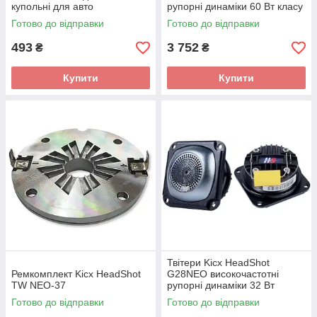
купольні для авто
рупорні динаміки 60 Вт класу
Hi-End
Готово до відправки
Готово до відправки
493
3 752
₴
₴
Купити
Купити
Твітери Kicx HeadShot
Ремкомплект Kicx HeadShot
G28NEO високочастотні
TW NEO-37
рупорні динаміки 32 Вт
Готово до відправки
Готово до відправки