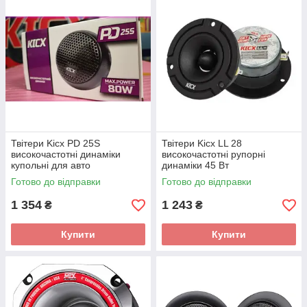
Твітери Kicx PD 25S
Твітери Kicx LL 28
високочастотні динаміки
високочастотні рупорні
купольні для авто
динаміки 45 Вт
Готово до відправки
Готово до відправки
1 354
1 243
₴
₴
Купити
Купити