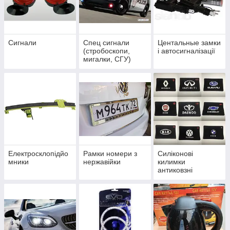
Сигнали
Спец сигнали
Центальные замки
(стробоскопи,
і автосигналізації
мигалки, СГУ)
Електросклопідйо
Рамки номери з
Силіконові
мники
нержавійки
килимки
антиковзні