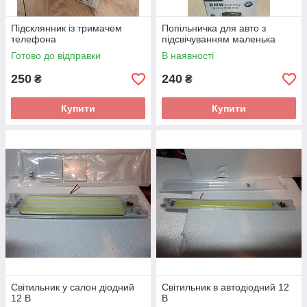
Підсклянник із тримачем
Попільничка для авто з
телефона
підсвічуванням маленька
Готово до відправки
В наявності
250
240
₴
₴
Купити
Купити
Світильник у салон діодний
Світильник в автодіодний 12
12 В
В