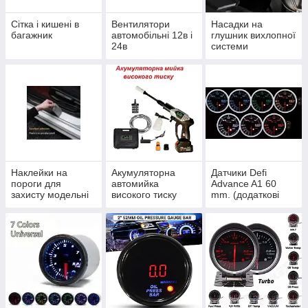
Сітка і кишені в
Вентилятори
Насадки на
багажник
автомобільні 12в і
глушник вихлопної
24в
системи
Наклейки на
Акумуляторна
Датчики Defi
пороги для
автомийка
Advance A1 60
захисту модельні
високого тиску
mm. (додаткові
Lider
прилади Defi
Advance A1)