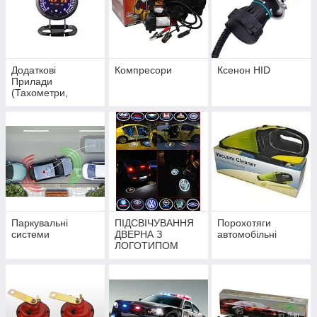
Додаткові
Компресори
Ксенон HID
Прилади
(Тахометри,
Вольтметри, Тиск
Масла, Тиск
Турбіни,
Температура
води)
Паркувальні
ПІДСВІЧУВАННЯ
Порохотяги
системи
ДВЕРНА З
автомобільні
ЛОГОТИПОМ