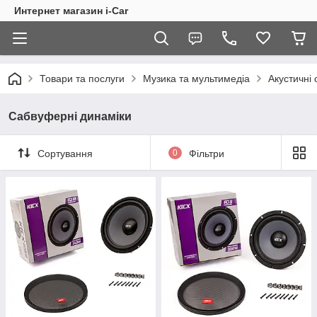
Интернет магазин i-Car
Товари та послуги
Музика та мультимедіа
Акустичні
Сабвуферні динаміки
Сортування
0
Фільтри