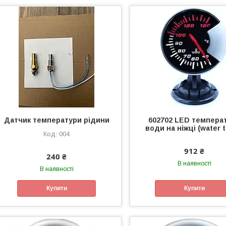
Датчик температури рідини
602702 LED темпера
води на ніжці (water 
004
912 ₴
240 ₴
В наявності
В наявності
Купити
Купити