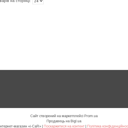
Сайт створений на маркетплейсі
Prom.ua
Продавець на Bigl.ua
Интернет-магазин «i-CaR» |
Поскаржитися на контент
|
Політика конфіденційнос