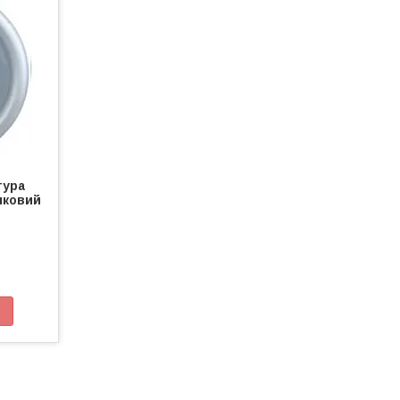
тура
лковий