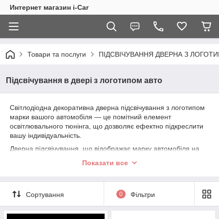
Интернет магазин i-Car
Товари та послуги
ПІДСВІЧУВАННЯ ДВЕРНА З ЛОГОТ
Підсвічування в двері з логотипом авто
Світлодіодна декоративна дверна підсвічування з логотипом
марки вашого автомобіля — це помітний елемент
освітлювального тюнінга, що дозволяє ефектно підкреслити
вашу індивідуальність.
Дверна підсвічування, що відображає марку автомобіля на
асфальті або на будь-якому іншому дорожньому покритті –
Показати все
це ефектний спосіб залучення уваги до автомобілю на
стоянці або автошоу. До того ж, цей пристрій відмінно
справляється і з вимогою до подсвечиванию дороги при
Сортування
0
Фільтри
виході з автомобіля — тепер ви гарантовано не наступіть в
калюжу або бруд. Підсвічування встановлюються в карту
двері.Для монтажу використовується свердло коронка.В