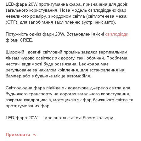
LED-фара 20W протитуманна фара, призначена для доріг
загального користування. Нова модель світлодіодних фар
невеликого розміру, з кордоном світла (світлотенева межа
(СТГ), для запобігання засліпленню зустрічних авто).
Потужність однієї фари 20W. Встановлені якісні
світлодіоди
фірми CREE.
Широкий і довгий світловий промінь завдяки вертикальним
лінзам чудово освітлює як дорогу, так і обочини. Проблема
нестачі видимості буде розв'язана. Led-фара має
регульоване за нахилом кріплення, для встановлення на
бампер або в будь-яке місце автомобіля.
Світлодіодна фара підійде як додаткове джерело світла для
будь-якого транспорту на дорогах загального користування,
зокрема квадроциклів, мотоциклів як фар ближнього світла та
протитумованих фар.
LED-фара 20W — має ангельські очі білого кольору.
Приховати