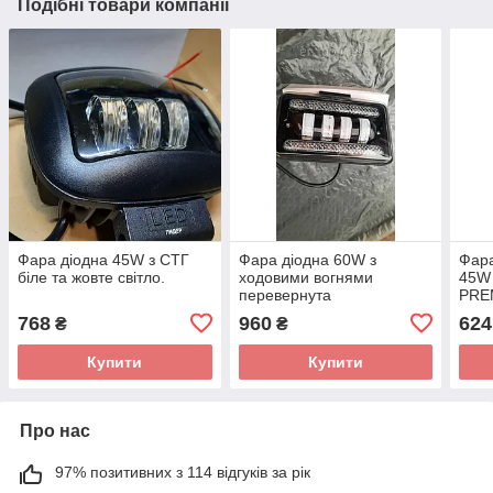
Подібні товари компанії
Фара діодна 45W з СТГ
Фара діодна 60W з
Фара
біле та жовте світло.
ходовими вогнями
45W 
перевернута
PRE
768
960
624
₴
₴
Купити
Купити
Про нас
97% позитивних з 114 відгуків за рік