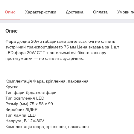
Опис
Характеристики
Доставка
Оплата
Умови п
Опис
Фара діодна 20w з габаритами ангельські очі не сліпить
зустрічний транспорт.діаметр 75 мм Цена вказана за 1 шт.
LED-фара 20W СТГ + ангельські очі білого кольору —
протитуманки — не сліплять зустрічних.
Комплектація Фара, кріплення, паковання
Кругла
Тип фари Додаткові фари
Тип освітлення LED
Розмір (мм) 75 х 58 х 99
Виробник ЛІДЕР
Тип лампи LED
Напруга, В 12V-80V
Комплектація фара, кріплення, паковання.