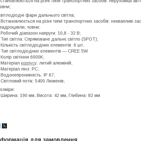
становлюються на різні типи транспортних засобів: нерухоміші авт
овни;
вітлодіодні фари дальнього світла;
 Встановлюється на різні типи транспортних засобів: неквапливі за
вадроцикли, човни;
 Робочий діапазон напруги: 10,8 - 32 В;
 Тип світла: Спрямоване дальнє світло (SPOT);
 Кількість світлодіодних елементів: 6 шт.
 Тип світлодіодних елементів — CREE 5W
 Колір світіння 6000K;
 Матеріал
корпусу
: литий алюміній;
 Матеріал лінз: PC;
 Водонепроникність: IP 67;
 Світловий потік: 5400 Люменів;
озміри:
 Ширина: 190 мм, Висота: 42 мм, Глибина: 82 мм
нформація для замовлення