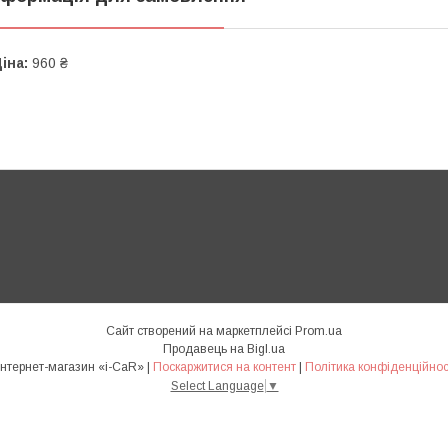
іна:
960 ₴
Сайт створений на маркетплейсі
Prom.ua
Продавець на Bigl.ua
Интернет-магазин «i-CaR» |
Поскаржитися на контент
|
Політика конфіденційнос
Select Language
▼