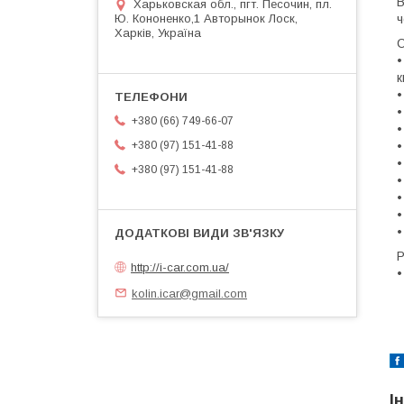
В
Харьковская обл., пгт. Песочин, пл.
ч
Ю. Кононенко,1 Авторынок Лоск,
Харків, Україна
С
•
к
•
•
+380 (66) 749-66-07
•
•
+380 (97) 151-41-88
•
+380 (97) 151-41-88
•
•
•
•
Р
http://i-car.com.ua/
•
kolin.icar@gmail.com
І