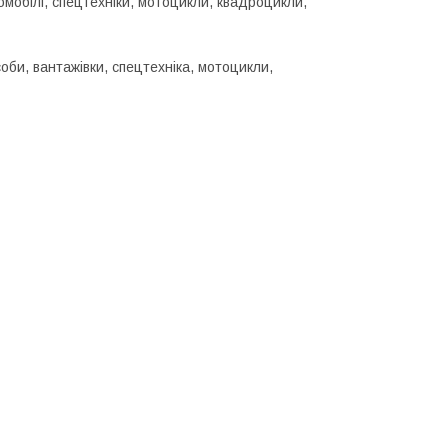
омобілі, спецтехніки, мотоцикли, квадроцикли,
соби, вантажівки, спецтехніка, мотоцикли,