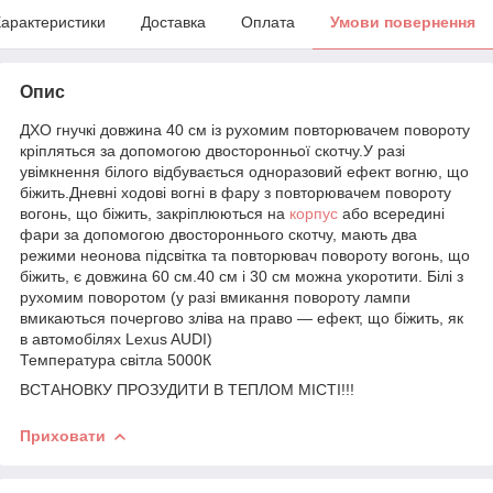
арактеристики
Доставка
Оплата
Умови повернення
Опис
ДХО гнучкі довжина 40 см із рухомим повторювачем повороту
кріпляться за допомогою двосторонньої скотчу.У разі
увімкнення білого відбувається одноразовий ефект вогню, що
біжить.Дневні ходові вогні в фару з повторювачем повороту
вогонь, що біжить, закріплюються на
корпус
або всередині
фари за допомогою двостороннього скотчу, мають два
режими неонова підсвітка та повторювач повороту вогонь, що
біжить, є довжина 60 см.40 см і 30 см можна укоротити. Білі з
рухомим поворотом (у разі вмикання повороту лампи
вмикаються почергово зліва на право — ефект, що біжить, як
в автомобілях Lexus AUDI)
Температура світла 5000К
ВСТАНОВКУ ПРОЗУДИТИ В ТЕПЛОМ МІСТІ!!!
Приховати