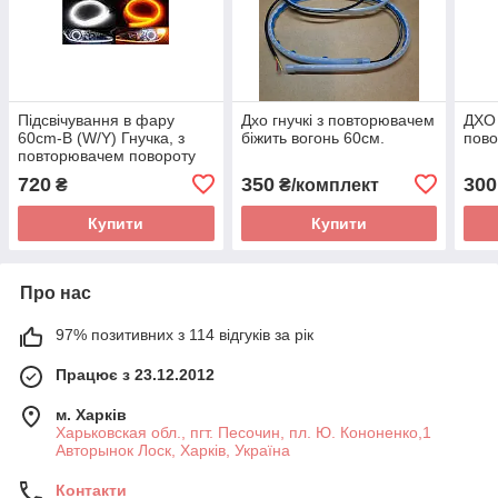
Підсвічування в фару
Дхо гнучкі з повторювачем
ДХО 
60cm-B (W/Y) Гнучка, з
біжить вогонь 60см.
пово
повторювачем повороту
біжить вогонь
720
350
300
₴
₴/комплект
Купити
Купити
Про нас
97% позитивних з 114 відгуків за рік
Працює з 23.12.2012
м. Харків
Харьковская обл., пгт. Песочин, пл. Ю. Кононенко,1
Авторынок Лоск, Харків, Україна
Контакти