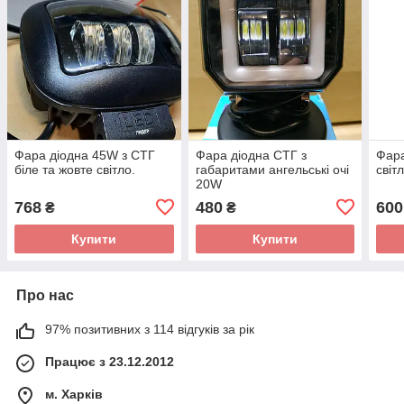
Фара діодна 45W з СТГ
Фара діодна СТГ з
Фара
біле та жовте світло.
габаритами ангельські очі
світ
20W
768
480
600
₴
₴
Купити
Купити
Про нас
97% позитивних з 114 відгуків за рік
Працює з 23.12.2012
м. Харків