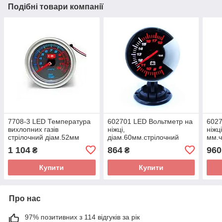
Подібні товари компанії
7708-3 LED Температура
602701 LED Вольтметр на
6027
вихлопних газів
ніжці,
ніжц
стрілочний діам.52мм
діам.60мм.стрілочний
мм.ч
чорний в корпусі
1 104
864
960
₴
₴
Купити
Купити
Про нас
97% позитивних з 114 відгуків за рік