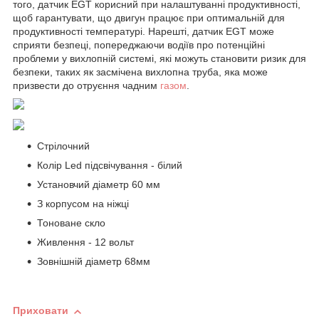
того, датчик EGT корисний при налаштуванні продуктивності,
щоб гарантувати, що двигун працює при оптимальній для
продуктивності температурі. Нарешті, датчик EGT може
сприяти безпеці, попереджаючи водіїв про потенційні
проблеми у вихлопній системі, які можуть становити ризик для
безпеки, таких як засмічена вихлопна труба, яка може
призвести до отруєння чадним
газом
.
Стрілочний
Колір Led підсвічування - білий
Установчий діаметр 60 мм
З корпусом на ніжці
Тоноване скло
Живлення - 12 вольт
Зовнішній діаметр 68мм
Приховати