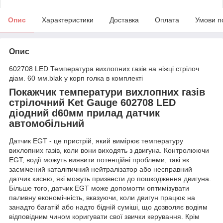
Опис
Характеристики
Доставка
Оплата
Умови п
Опис
602708 LED Температура вихлопних газів на ніжці стрілоч
діам. 60 мм.blak у корп голка в комплекті
Покажчик температури вихлопних газів
стрілочний Ket Gauge 602708 LED
діодний d60мм прилад датчик
автомобільний
Датчик EGT - це пристрій, який вимірює температуру
вихлопних газів, коли вони виходять з двигуна. Контролюючи
EGT, водії можуть виявити потенційні проблеми, такі як
засмічений каталітичний нейтралізатор або несправний
датчик кисню, які можуть призвести до пошкодження двигуна.
Більше того, датчик EGT може допомогти оптимізувати
паливну економічність, вказуючи, коли двигун працює на
занадто багатій або надто бідній суміші, що дозволяє водіям
відповідним чином коригувати свої звички керування. Крім