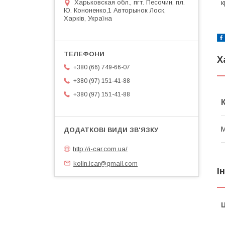
к
Харьковская обл., пгт. Песочин, пл.
Ю. Кононенко,1 Авторынок Лоск,
Харків, Україна
Х
+380 (66) 749-66-07
+380 (97) 151-41-88
+380 (97) 151-41-88
М
http://i-car.com.ua/
kolin.icar@gmail.com
І
Ц