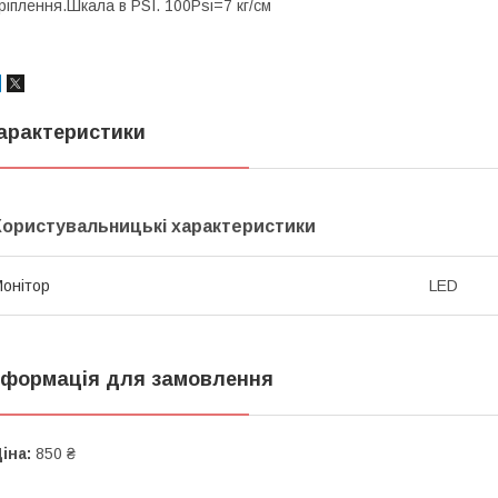
ріплення.Шкала в PSI. 100Psi=7 кг/см
арактеристики
Користувальницькі характеристики
онітор
LED
нформація для замовлення
іна:
850 ₴