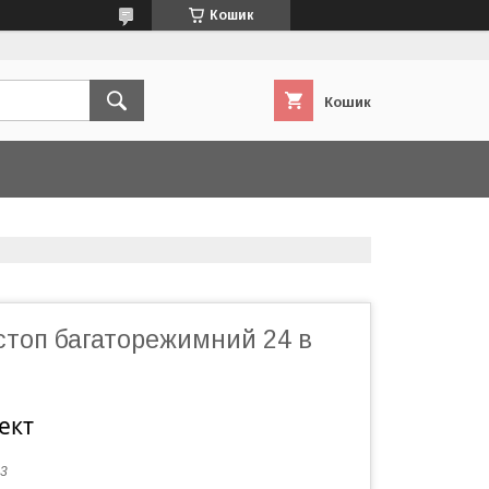
Кошик
Кошик
стоп багаторежимний 24 в
ект
3