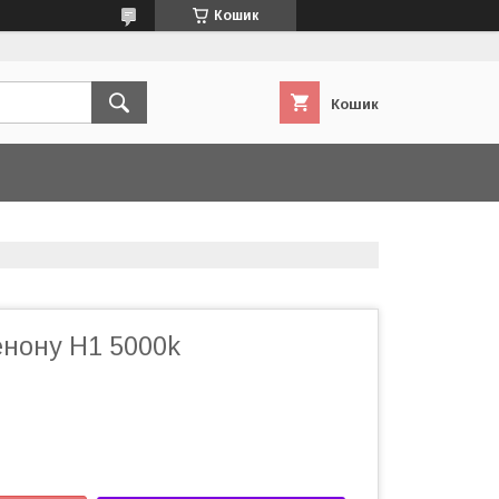
Кошик
Кошик
енону H1 5000k