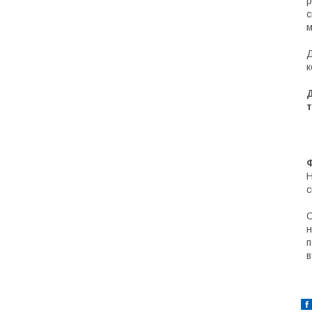
р
с
м
Д
к
т
Ф
Н
с
О
н
п
в