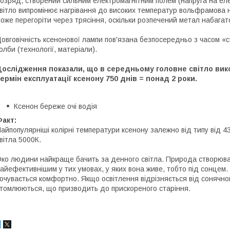
озряд, створений сильним електромагнітним полем (напруга на еле
вітло випромінює нагрівання до високих температур вольфрамова 
оже перегоріти через трясіння, оскільки розпечений метал набага
овговічність ксенонової лампи пов'язана безпосередньо з часом «ст
олби (технології, матеріали).
Дослідження показали, що в середньому головне світло вик
ермін експлуатації ксенону 750 днів = понад 2 роки.
Ксенон береже очі водія
акт:
айпопулярніші колірні температури ксенону залежно від типу від 
вітла 5000К.
ко людини найкраще бачить за денного світла. Природа створювал
айефективнішим у тих умовах, у яких вона живе, тобто під сонцем.
очувається комфортно. Якщо освітлення відрізняється від сонячно
томлюються, що призводить до прискореного старіння.