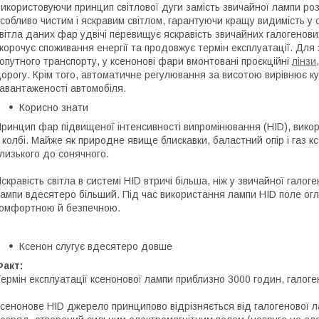
икористовуючи принцип світлової дуги замість звичайної лампи р
собливо чистим і яскравим світлом, гарантуючи кращу видимість у с
вітла даних фар удвічі перевищує яскравість звичайних галогенови
корочує споживання енергії та продовжує термін експлуатації. Для 
опутного транспорту, у ксенонові фари вмонтовані проєкційні
лінзи
орогу. Крім того, автоматичне регулювання за висотою вирівнює к
авантаженості автомобіля.
Корисно знати
ринцип фар підвищеної інтенсивності випромінювання (HID), вико
 колбі. Майже як природне явище блискавки, баластний опір і газ к
лизького до сонячного.
скравість світла в системі HID втричі більша, ніж у звичайної галог
ампи вдесятеро більший. Під час використання лампи HID поле огля
омфортною й безпечною.
Ксенон слугує вдесятеро довше
акт:
ермін експлуатації ксенонової лампи приблизно 3000 годин, галог
сенонове HID джерело принципово відрізняється від галогенової 