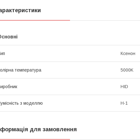
арактеристики
Основні
ип
Ксенон
олірна температура
5000K
иробник
HID
умісність з моделлю
H-1
нформація для замовлення