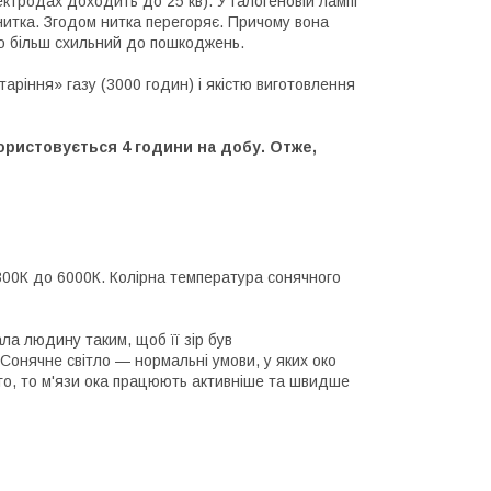
ктродах доходить до 25 кв). У галогеновій лампі
нитка. Згодом нитка перегоряє. Причому вона
то більш схильний до пошкоджень.
аріння» газу (3000 годин) і якістю виготовлення
ористовується 4 години на добу. Отже,
4300К до 6000К. Колірна температура сонячного
а людину таким, щоб її зір був
 Сонячне світло — нормальні умови, у яких око
го, то м'язи ока працюють активніше та швидше