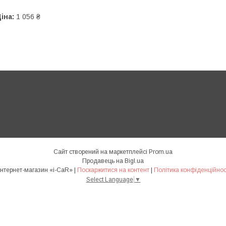
іна:
1 056 ₴
Сайт створений на маркетплейсі
Prom.ua
Продавець на Bigl.ua
Интернет-магазин «i-CaR» |
Поскаржитися на контент
|
Політика конфіденційнос
Select Language
▼