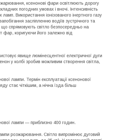
озжарювання, ксенонові фари освітлюють дорогу
кладних погодних умовах і вночі. Інтенсивність
х ламп. Використання іонізованого інертного газу
запобігання засліпленню водіїв зустрічного та
, що спрямовують світло безпосередньо на
ут фар, коригуючи його залежно від
ристовує явище люмінесцентної електричної дуги
сенон у колбі зробив можливим створення світла,
енової лампи. Термін експлуатації ксенонової
ду стає чіткішим, а нічна їзда більш
енової лампи — приблизно 400 годин.
лампи розжарювання. Світло випромінює дуговий