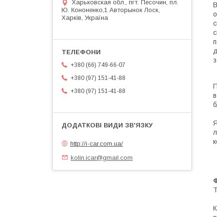
Харьковская обл., пгт. Песочин, пл.
В
Ю. Кононенко,1 Авторынок Лоск,
о
Харків, Україна
с
с
п
д
з
+380 (66) 749-66-07
+380 (97) 151-41-88
П
+380 (97) 151-41-88
в
б
Я
л
к
http://i-car.com.ua/
kolin.icar@gmail.com
Ф
Т
К