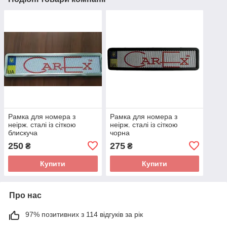
Рамка для номера з
Рамка для номера з
неірж. сталі із сіткою
неірж. сталі із сіткою
блискуча
чорна
250
275
₴
₴
Купити
Купити
Про нас
97% позитивних з 114 відгуків за рік