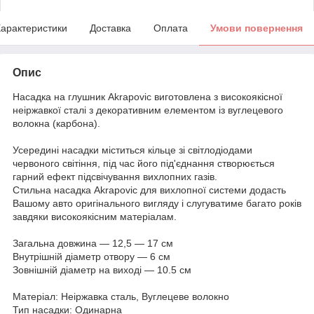
арактеристики
Доставка
Оплата
Умови повернення
Опис
Насадка на глушник Akrapovic виготовлена з високоякісної
неіржавкої сталі з декоративним елементом із вуглецевого
волокна (карбона).
Усередині насадки міститься кільце зі світлодіодами
червоного світіння, під час його під'єднання створюється
гарний ефект підсвічування вихлопних газів.
Стильна насадка Akrapovic для вихлопної системи додасть
Вашому авто оригінального вигляду і слугуватиме багато років
завдяки високоякісним матеріалам.
Загальна довжина — 12,5 — 17 см
Внутрішній діаметр отвору — 6 см
Зовнішній діаметр на виході — 10.5 см
Матеріал: Неіржавка сталь, Вуглецеве волокно
Тип насадки: Одинарна