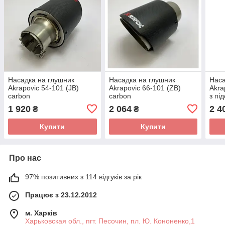
Насадка на глушник
Насадка на глушник
Наса
Akrapovic 54-101 (JB)
Akrapovic 66-101 (ZB)
Akra
carbon
carbon
з пі
1 920
2 064
2 4
₴
₴
Купити
Купити
Про нас
97% позитивних з 114 відгуків за рік
Працює з 23.12.2012
м. Харків
Харьковская обл., пгт. Песочин, пл. Ю. Кононенко,1