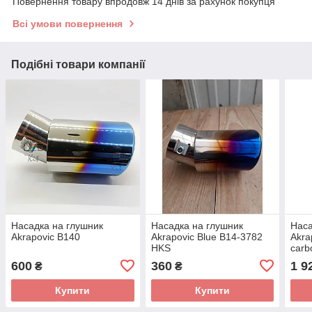
Повернення товару впродовж 14 днів за рахунок покупця
Всі умови повернення
Подібні товари компанії
Насадка на глушник
Насадка на глушник
Наса
Akrapovic В140
Akrapovic Blue B14-3782
Akra
HKS
carb
600
360
1 9
₴
₴
Купити
Купити