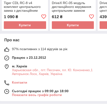
Tiger CDL RC-8 v4
DriveX RC-05 модуль
Driv
комплект центрального
дистанційного керування
дист
замка з дистанційним
центральним замком
цен
керуванням
1 090
612
439
₴
₴
Купити
Купити
Про нас
97% позитивних з 114 відгуків за рік
Працює з 23.12.2012
м. Харків
Харьковская обл., пгт. Песочин, пл. Ю. Кононенко,1
Авторынок Лоск, Харків, Україна
Контакти
Сьогодні працює з 09:00 до 18:00
Показати весь графік роботи