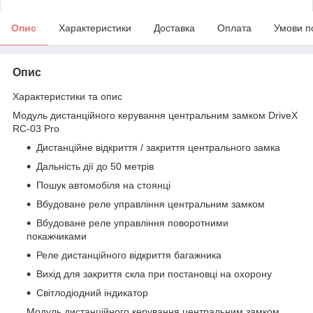
Опис
Характеристики
Доставка
Оплата
Умови п
Опис
Характеристики та опис
Модуль дистанційного керування центральним замком DriveX
RC-03 Pro
Дистанційне відкриття / закриття центрального замка
Дальність дії до 50 метрів
Пошук автомобіля на стоянці
Вбудоване реле управління центральним замком
Вбудоване реле управління поворотними
покажчиками
Реле дистанційного відкриття багажника
Вихід для закриття скла при постановці на охорону
Світлодіодний індикатор
Модуль дистанційного керування центральним замком