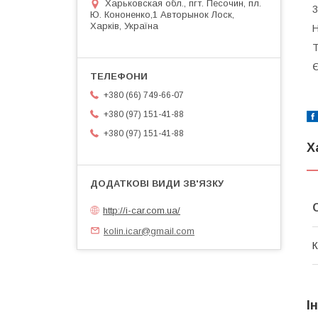
Харьковская обл., пгт. Песочин, пл.
3
Ю. Кононенко,1 Авторынок Лоск,
Харків, Україна
Н
Т
Є
+380 (66) 749-66-07
+380 (97) 151-41-88
+380 (97) 151-41-88
Х
http://i-car.com.ua/
kolin.icar@gmail.com
К
І