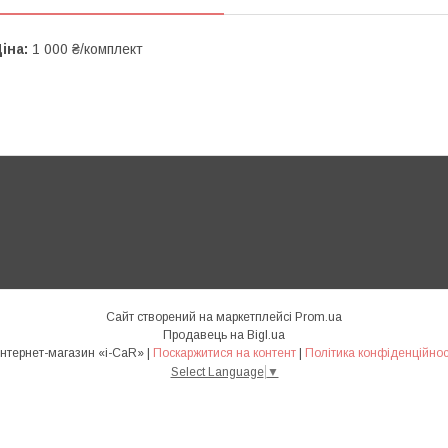
іна:
1 000 ₴/комплект
Сайт створений на маркетплейсі
Prom.ua
Продавець на Bigl.ua
Интернет-магазин «i-CaR» |
Поскаржитися на контент
|
Політика конфіденційнос
Select Language
▼