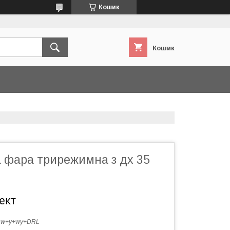
Кошик
Кошик
а фара трирежимна з дх 35
ект
-w+y+wy+DRL