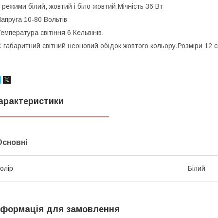
 режими білий, жовтий і біло-жовтий.Мічність 36 Вт
апруга 10-80 Вольтів
емпература світіння 6 Кельвінів.
 габаритний світний неоновий обідок жовтого кольору.Розміри 12 см
арактеристики
Основні
олір
Білий
нформація для замовлення