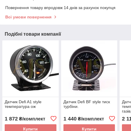
Повернення товару впродовж 14 днів за рахунок покупця
Всі умови повернення
Подібні товари компанії
Датчик Defi A1 style
Датчик Defi BF style тиск
Датч
температура ож
турбіни.
темп
газів
1 872
1 440
2 1
₴/комплект
₴/комплект
Купити
Купити