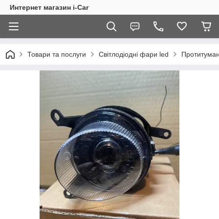
Интернет магазин i-Car
Товари та послуги
Світлодіодні фари led
Протитуманн