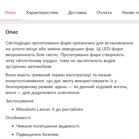
Опис
Характеристики
Доставка
Оплата
Умови п
Опис
Світлодіодні протитуманні фари призначені для встановлення
на штатні місця або заміни заводських фар. Ці LED-фари
випромінюють біле світло. Протитуманні фари створюють
чітку світлотеневу кордон, тому не засліплюють водіїв
зустрічних автомобілів.
Вони мають тривалий термін експлуатації та низьке
енергоспоживання, що дає змогу використовувати їх у
безперервному режимі: вдень — як денний ходовий вогонь,
вночі — для додаткового освітлення.
Застосування:
Mitsubishi Lancer X до рестайлінг
Особливості:
Чимале поліпшення видимості;
Підвищення безпеки;