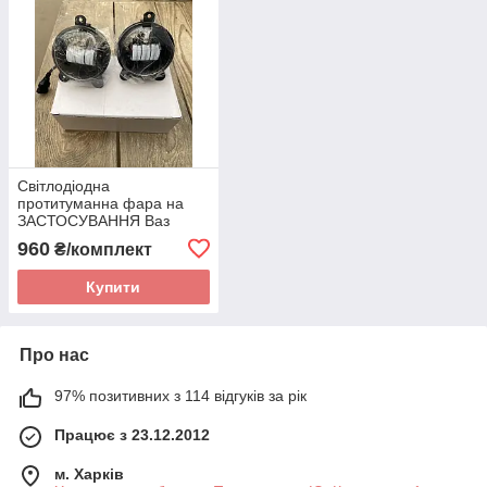
Світлодіодна
протитуманна фара на
ЗАСТОСУВАННЯ Ваз
2170, 2172. LED- фари з
960
₴/комплект
лінзами в бампер Білий
Купити
Про нас
97% позитивних з 114 відгуків за рік
Працює з 23.12.2012
м. Харків