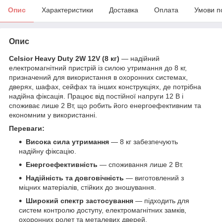
Опис
Характеристики
Доставка
Оплата
Умови п
Опис
Celsior Heavy Duty 2W 12V (8 кг)
— надійний
електромагнітний пристрій із силою утримання до 8 кг,
призначений для використання в охоронних системах,
дверях, шафах, сейфах та інших конструкціях, де потрібна
надійна фіксація. Працює від постійної напруги 12 В і
споживає лише 2 Вт, що робить його енергоефективним та
економним у використанні.
Переваги:
Висока сила утримання
— 8 кг забезпечують
надійну фіксацію.
Енергоефективність
— споживання лише 2 Вт.
Надійність та довговічність
— виготовлений з
міцних матеріалів, стійких до зношування.
Широкий спектр застосування
— підходить для
систем контролю доступу, електромагнітних замків,
охоронних ролет та металевих дверей.