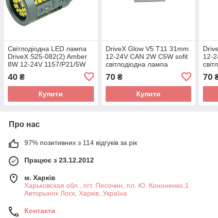
Світлодіодна LED лампа
DriveX Glow V5 T11 31mm
Driv
DriveX S25-082(2) Amber
12-24V CAN 2W C5W sofit
12-2
8W 12-24V 1157/P21/5W
світлодіодна лампа
світ
BAY15D Ø15 мм
40
70
70
₴
₴
Купити
Купити
Про нас
97% позитивних з 114 відгуків за рік
Працює з 23.12.2012
м. Харків
Харьковская обл., пгт. Песочин, пл. Ю. Кононенко,1
Авторынок Лоск, Харків, Україна
Контакти