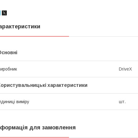
арактеристики
Основні
иробник
DriveX
Користувальницькі характеристики
диниці виміру
шт.
нформація для замовлення