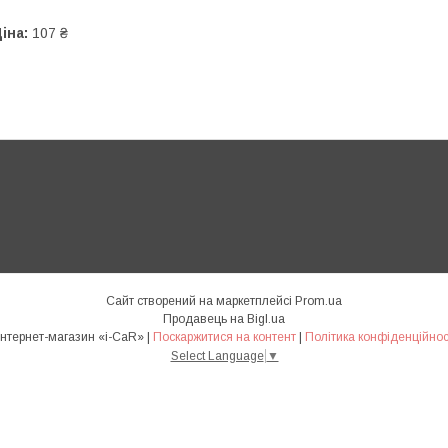
іна:
107 ₴
Сайт створений на маркетплейсі
Prom.ua
Продавець на Bigl.ua
Интернет-магазин «i-CaR» |
Поскаржитися на контент
|
Політика конфіденційнос
Select Language
▼