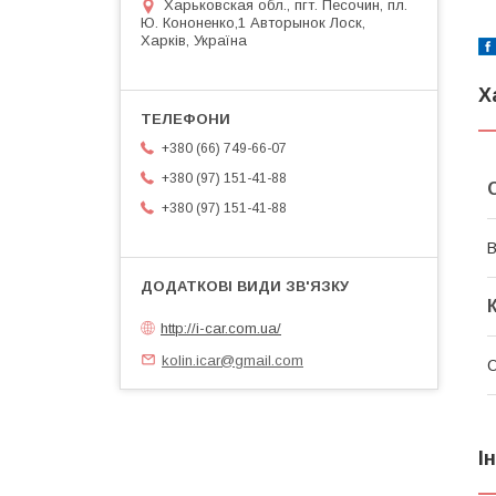
Харьковская обл., пгт. Песочин, пл.
Ю. Кононенко,1 Авторынок Лоск,
Харків, Україна
Х
+380 (66) 749-66-07
+380 (97) 151-41-88
+380 (97) 151-41-88
В
http://i-car.com.ua/
kolin.icar@gmail.com
О
І