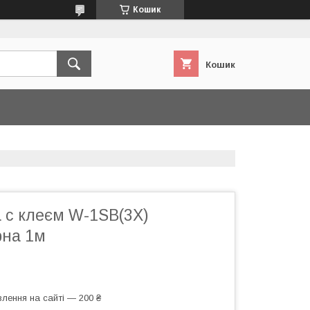
Кошик
Кошик
 с клеєм W-1SB(3X)
рна 1м
лення на сайті — 200 ₴