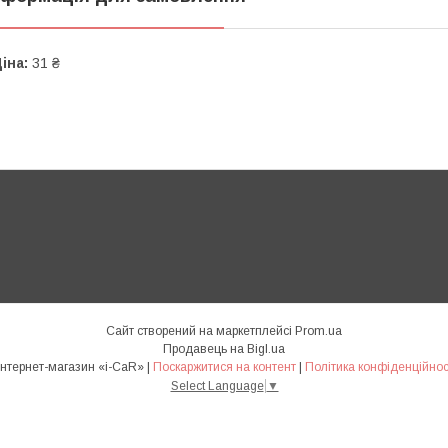
іна:
31 ₴
Сайт створений на маркетплейсі
Prom.ua
Продавець на Bigl.ua
Интернет-магазин «i-CaR» |
Поскаржитися на контент
|
Політика конфіденційнос
Select Language
▼