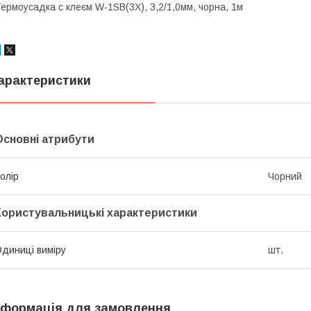
ермоусадка с клеєм W-1SB(3X), 3,2/1,0мм, чорна, 1м
арактеристики
Основні атрибути
олір
Чорний
Користувальницькі характеристики
диниці виміру
шт.
нформація для замовлення