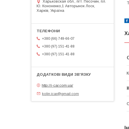
Харьковская обл., пгт. Песочин, пл.
Т
Ю. Кононенко,1 Авторынок Лоск,
Харків, Україна
Х
+380 (66) 749-66-07
+380 (97) 151-41-88
+380 (97) 151-41-88
К
http://i-car.com.ua/
kolin.icar@gmail.com
О
І