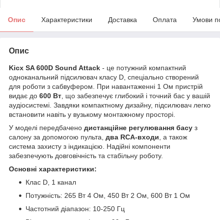
Опис
Характеристики
Доставка
Оплата
Умови п
Опис
Kicx SA 600D Sound Attack
- це потужний компактний
одноканальний підсилювач класу D, спеціально створений
для роботи з сабвуфером. При навантаженні 1 Ом пристрій
видає до
600 Вт
, що забезпечує глибокий і точний бас у вашій
аудіосистемі. Завдяки компактному дизайну, підсилювач легко
встановити навіть у вузькому монтажному просторі.
У моделі передбачено
дистанційне регулювання басу
з
салону за допомогою пульта,
два RCA-входи
, а також
система захисту з індикацією. Надійні компоненти
забезпечують довговічність та стабільну роботу.
Основні характеристики:
Клас D, 1 канал
Потужність: 265 Вт 4 Ом, 450 Вт 2 Ом, 600 Вт 1 Ом
Частотний діапазон: 10-250 Гц