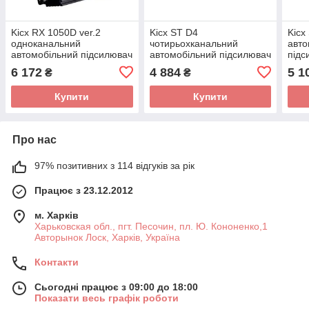
Kicx RX 1050D ver.2
Kicx ST D4
Kicx
одноканальний
чотирьохканальний
авто
автомобільний підсилювач
автомобільний підсилювач
підс
1000
6 172
4 884
5 1
₴
₴
Купити
Купити
Про нас
97% позитивних з 114 відгуків за рік
Працює з 23.12.2012
м. Харків
Харьковская обл., пгт. Песочин, пл. Ю. Кононенко,1
Авторынок Лоск, Харків, Україна
Контакти
Сьогодні працює з 09:00 до 18:00
Показати весь графік роботи