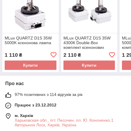
MLux QUARTZ D1S 35W
MLux QUARTZ D1S 35W
MLu
5000K ксенонова лампа
4300К Double-Box
5000
комплект ксенонових
комп
ламп
лам
1 110
2 110
1 2
₴
₴
Купити
Купити
Про нас
97% позитивних з 114 відгуків за рік
Працює з 23.12.2012
м. Харків
Харьковская обл., пгт. Песочин, пл. Ю. Кононенко,1
Авторынок Лоск, Харків, Україна