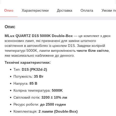
Опис
Характеристики
Доставка
Оплата
Умови п
Опис
MLux QUARTZ D1S 5000K Double-Box
— це комплект з двох
ксенонових ламп, які призначені для заміни штатного
освітлення в автомобілях із цоколем D1S. Завдяки колірній
температурі 5000K, лампи випромінюють
чисте біле світло
,
яке максимально наближене до денного.
Технічні характеристики:
Тип:
D1S (PK32d-2)
Потужність:
35 Вт
Напруга:
85 В
Колірна температура:
5000K
Світловий потік:
3200 ± 10% лм
Ресурс роботи:
до 2500 годин
Комплектація:
2 лампи (Double-Box)