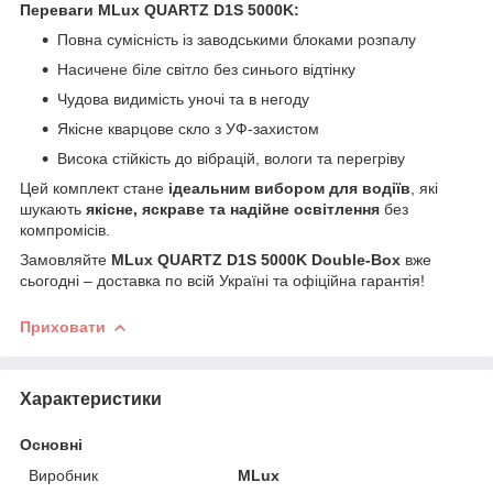
Переваги MLux QUARTZ D1S 5000K:
Повна сумісність із заводськими блоками розпалу
Насичене біле світло без синього відтінку
Чудова видимість уночі та в негоду
Якісне кварцове скло з УФ-захистом
Висока стійкість до вібрацій, вологи та перегріву
Цей комплект стане
ідеальним вибором для водіїв
, які
шукають
якісне, яскраве та надійне освітлення
без
компромісів.
Замовляйте
MLux QUARTZ D1S 5000K Double-Box
вже
сьогодні – доставка по всій Україні та офіційна гарантія!
Приховати
Характеристики
Основні
Виробник
MLux