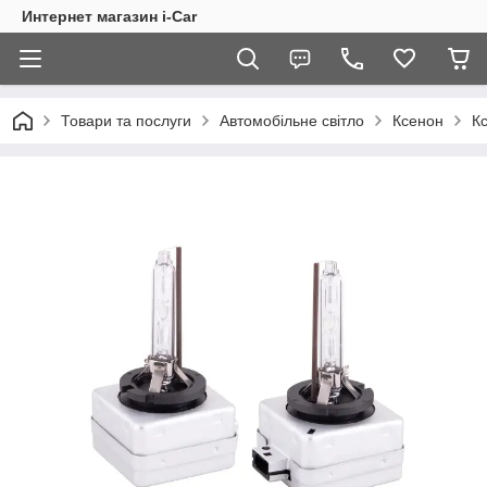
Интернет магазин i-Car
Товари та послуги
Автомобільне світло
Ксенон
К