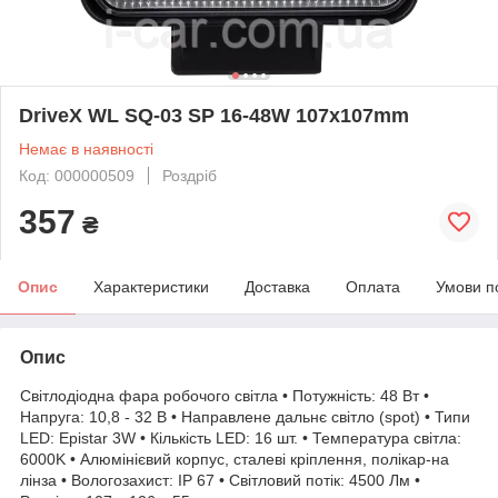
DriveX WL SQ-03 SP 16-48W 107x107mm
Немає в наявності
Код: 000000509
Роздріб
357
₴
Опис
Характеристики
Доставка
Оплата
Умови п
Опис
Cвітлодіодна фара робочого світла • Потужність: 48 Вт •
Напруга: 10,8 - 32 В • Направлене дальнє світло (spot) • Типи
LED: Epistar 3W • Кількість LED: 16 шт. • Температура світла:
6000K • Алюмінієвий корпус, сталеві кріплення, полікар-на
лінза • Вологозахист: IP 67 • Світловий потік: 4500 Лм •