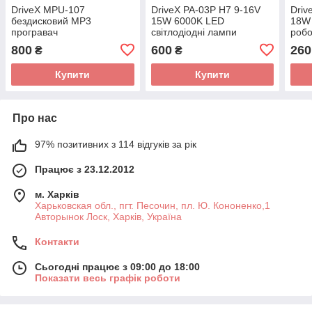
DriveX MPU-107
DriveX PA-03P H7 9-16V
Driv
бездисковий MP3
15W 6000K LED
18W
програвач
світлодіодні лампи
робо
800
600
260
₴
₴
Купити
Купити
Про нас
97% позитивних з 114 відгуків за рік
Працює з 23.12.2012
м. Харків
Харьковская обл., пгт. Песочин, пл. Ю. Кононенко,1
Авторынок Лоск, Харків, Україна
Контакти
Сьогодні працює з 09:00 до 18:00
Показати весь графік роботи