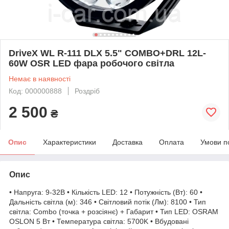
DriveX WL R-111 DLX 5.5" COMBO+DRL 12L-
60W OSR LED фара робочого світла
Немає в наявності
Код: 000000888
Роздріб
2 500
₴
Опис
Характеристики
Доставка
Оплата
Умови п
Опис
• Напруга: 9-32В • Кількість LED: 12 • Потужність (Вт): 60 •
Дальність світла (м): 346 • Світловий потік (Лм): 8100 • Тип
світла: Combo (точка + розсіянє) + Габарит • Тип LED: OSRAM
OSLON 5 Вт • Температура світла: 5700K • Вбудовані