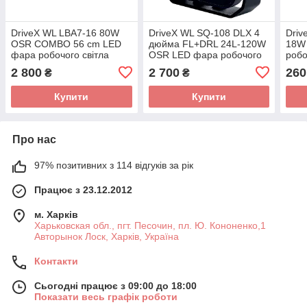
DriveX WL LBA7-16 80W
DriveX WL SQ-108 DLX 4
Driv
OSR COMBO 56 cm LED
дюйма FL+DRL 24L-120W
18W
фара робочого світла
OSR LED фара робочого
робо
світла
2 800
2 700
260
₴
₴
Купити
Купити
Про нас
97% позитивних з 114 відгуків за рік
Працює з 23.12.2012
м. Харків
Харьковская обл., пгт. Песочин, пл. Ю. Кононенко,1
Авторынок Лоск, Харків, Україна
Контакти
Сьогодні працює з 09:00 до 18:00
Показати весь графік роботи