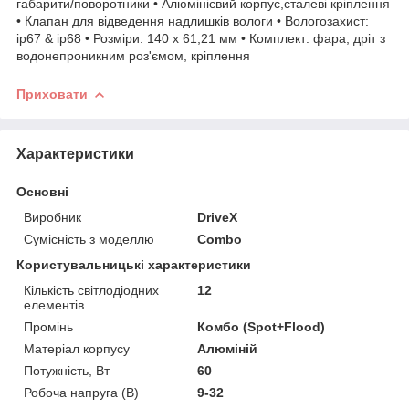
габарити/поворотники • Алюмінієвий корпус,сталеві кріплення
• Клапан для відведення надлишків вологи • Вологозахист:
ip67 & ip68 • Розміри: 140 х 61,21 мм • Комплект: фара, дріт з
водонепроникним роз'ємом, кріплення
Приховати
Характеристики
Основні
Виробник
DriveX
Сумісність з моделлю
Combo
Користувальницькі характеристики
Кількість світлодіодних
12
елементів
Промінь
Комбо (Spot+Flood)
Матеріал корпусу
Алюміній
Потужність, Вт
60
Робоча напруга (В)
9-32