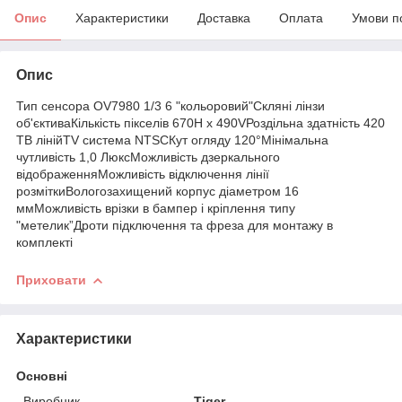
Опис
Характеристики
Доставка
Оплата
Умови п
Опис
Тип сенсора OV7980 1/3 6 "кольоровий"Склянi лінзи
об'єктиваКількість пікселів 670Н х 490VРоздільна здатність 420
ТВ лінійTV система NTSCКут огляду 120°Мінімальна
чутливість 1,0 ЛюксМожливість дзеркального
відображенняМожливість відключення лінії
розміткиВологозахищений корпус дiаметром 16
ммМожливість врізки в бампер і кріплення типу
"метелик”Дроти пiдключення та фреза для монтажу в
комплекті
Приховати
Характеристики
Основні
Виробник
Tiger