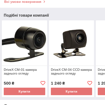
Всі умови повернення
Подібні товари компанії
DriveX CM-01 камера
DriveX CM-04 CCD камера
Driv
заднього огляду
заднього огляду
задн
500
1 240
1 2
₴
₴
Купити
Купити