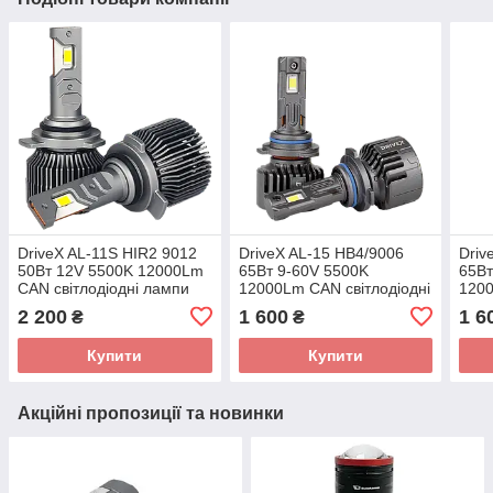
DriveX AL-11S HIR2 9012
DriveX AL-15 HB4/9006
Driv
50Вт 12V 5500K 12000Lm
65Вт 9-60V 5500K
65Вт
CAN світлодіодні лампи
12000Lm CAN світлодіодні
1200
лампи
лам
2 200
1 600
1 6
₴
₴
Купити
Купити
Акційні пропозиції та новинки