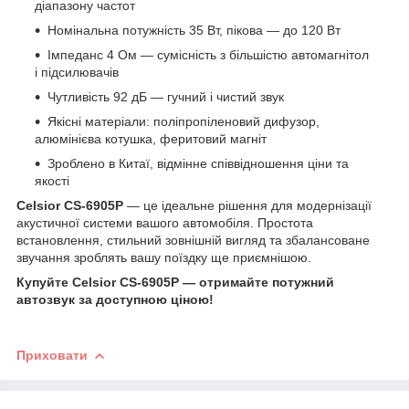
діапазону частот
Номінальна потужність 35 Вт, пікова — до 120 Вт
Імпеданс 4 Ом — сумісність з більшістю автомагнітол
і підсилювачів
Чутливість 92 дБ — гучний і чистий звук
Якісні матеріали: поліпропіленовий дифузор,
алюмінієва котушка, феритовий магніт
Зроблено в Китаї, відмінне співвідношення ціни та
якості
Celsior CS-6905P
— це ідеальне рішення для модернізації
акустичної системи вашого автомобіля. Простота
встановлення, стильний зовнішній вигляд та збалансоване
звучання зроблять вашу поїздку ще приємнішою.
Купуйте Celsior CS-6905P — отримайте потужний
автозвук за доступною ціною!
Приховати