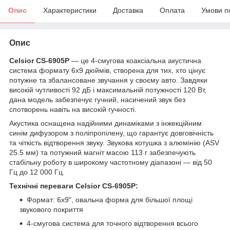
Опис
Характеристики
Доставка
Оплата
Умови п
Опис
Celsior CS-6905P
— це 4-смугова коаксіальна акустична
система формату 6x9 дюймів, створена для тих, хто цінує
потужне та збалансоване звучання у своєму авто. Завдяки
високій чутливості 92 дБ і максимальній потужності 120 Вт,
дана модель забезпечує гучний, насичений звук без
спотворень навіть на високій гучності.
Акустика оснащена надійними динаміками з інжекційним
синім дифузором з поліпропілену, що гарантує довговічність
та чіткість відтворення звуку. Звукова котушка з алюмінію (ASV
25.5 мм) та потужний магніт масою 113 г забезпечують
стабільну роботу в широкому частотному діапазоні — від 50
Гц до 12 000 Гц.
Технічні переваги Celsior CS-6905P:
Формат: 6x9", овальна форма для більшої площі
звукового покриття
4-смугова система для точного відтворення всього