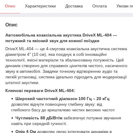
Опис
Характеристики
Доставка
Оплата
Умови п
Опис
Автомобільна коаксіальна акустика DriveX ML-404 —
потужний та якісний звук для кожної поїздки
DriveX ML-404 — це 4-смугова коаксіальна акустична система
діаметром 4" (10 см), яка поєднує в собі інноваційні
технології, якісні матеріали та збалансовану потужність. Цей
динамік створено для справжніх цінителів чистого, насиченого
звуку в автомобілі. Завдяки точному відтворенню аудіо та
легкій установці, система ідеально підходить для модернізації
штатної акустики.
Ключові переваги DriveX ML-404:
Широкий частотний діапазон 100 Гц – 20 кГц
дозволяє відчути повноцінну глибину звуку: від
глибокого басу до кришталево чистих високих частот.
Чутливість 88 дБ/Вт/м
забезпечує потужне звучання
навіть при середній гучності.
Опір 4 Ом
дозволяє легко інтегрувати динаміки в