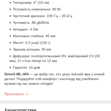
Типорозмір: 4" (10 см)
Потужність номінальна: 80 Вт
Частотний діапазон: 100 Гц – 20 кГц
Чутливість: 88 дБ/Вт/м
Імпеданс: 4 Ом
Монтажна глибина: 45 мм
Магніт: 5,3 унції (126 г)
Звукова котушка: 20 мм
Дифузори: поліпропіленовий НЧ, майларовий СЧ (30
мм), 2× п'єзо-твітер по 12 мм
Гарантія: 14 днів
DriveX ML-404
— це вибір тих, хто цінує якісний звук у кожній
деталі. Подаруйте собі комфорт і насолоду від улюбленої
музики під час кожної поїздки!
Приховати
Характеристики