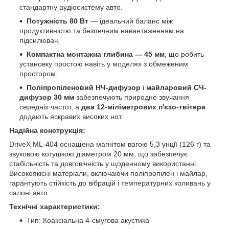
стандартну аудіосистему авто.
Потужність 80 Вт
— ідеальний баланс між
продуктивністю та безпечним навантаженням на
підсилювач.
Компактна монтажна глибина — 45 мм
, що робить
установку простою навіть у моделях з обмеженим
простором.
Поліпропіленовий НЧ-дифузор
і
майларовий СЧ-
дифузор 30 мм
забезпечують природне звучання
середніх частот, а
два 12-міліметрових п'єзо-твітера
додають яскравих високих нот.
Надійна конструкція:
DriveX ML-404 оснащена магнітом вагою 5,3 унції (126 г) та
звуковою котушкою діаметром 20 мм, що забезпечує
стабільність та довговічність у щоденному використанні.
Високоякісні матеріали, включаючи поліпропілен і майлар,
гарантують стійкість до вібрацій і температурних коливань у
салоні авто.
Технічні характеристики:
Тип: Коаксіальна 4-смугова акустика