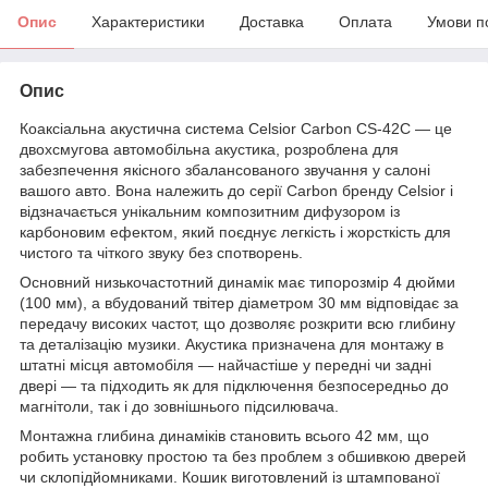
Опис
Характеристики
Доставка
Оплата
Умови п
Опис
Коаксіальна акустична система Celsior Carbon CS-42C — це
двохсмугова автомобільна акустика, розроблена для
забезпечення якісного збалансованого звучання у салоні
вашого авто. Вона належить до серії Carbon бренду Celsior і
відзначається унікальним композитним дифузором із
карбоновим ефектом, який поєднує легкість і жорсткість для
чистого та чіткого звуку без спотворень.
Основний низькочастотний динамік має типорозмір 4 дюйми
(100 мм), а вбудований твітер діаметром 30 мм відповідає за
передачу високих частот, що дозволяє розкрити всю глибину
та деталізацію музики. Акустика призначена для монтажу в
штатні місця автомобіля — найчастіше у передні чи задні
двері — та підходить як для підключення безпосередньо до
магнітоли, так і до зовнішнього підсилювача.
Монтажна глибина динаміків становить всього 42 мм, що
робить установку простою та без проблем з обшивкою дверей
чи склопідйомниками. Кошик виготовлений із штампованої