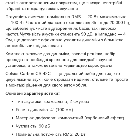
сталі з антирезонансним покриттям, що знижує непотрібні
вібрації та покращує якість звучання.
Потужність системи: номінальна RMS — 20 Вт, максимальна
— 100 Вт. Частотний діапазон охоплює від 85 Гц до 20 000 Гц,
що забезпечує чисте відтворення як басів, так і високих
частот. Чутливість акустики становить 90 дБ, а імпеданс — 4
Ом, що дозволяє ефективно узгодити динаміки з більшістю
автомобільних підсилювачів.
Комплект включає два динаміки, захисні решітки, набір
проводів та необхідні кріплення для швидкої і зручної
установки, а також детальне керівництво користувача.
Celsior Carbon CS-42C — це ідеальний вибір для тих, хто
цінує якісний звук і хоче отримати надійне, стильне та просте
в монтажі рішення для свого автомобіля.
Основні характеристики:
Тип акустики: коаксіальна, 2-смугова
Розмір динаміка: 4" (100 мм)
Матеріал дифузора: композитний (карбоновий ефект)
Чутливість: 90 дБ
Номінальна потужність RMS: 20 Вт