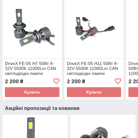
DriveX FE-05 H7 50Вт 9-
DriveX FE-05 H11 50Вт 9-
Driv
32V 5500K 11000Lm CAN
32V 5500K 11000Lm CAN
50Вт
світлодіодні лампи
світлодіодні лампи
1100
лам
2 200
2 200
2 2
₴
₴
Купити
Купити
Акційні пропозиції та новинки