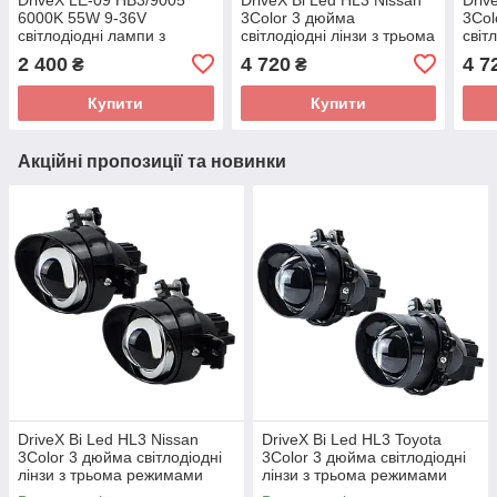
6000K 55W 9-36V
3Color 3 дюйма
3Col
світлодіодні лампи з
світлодіодні лінзи з трьома
світ
лінзою
режимами роботи
реж
2 400
4 720
4 7
₴
₴
Купити
Купити
Акційні пропозиції та новинки
DriveX Bi Led HL3 Nissan
DriveX Bi Led HL3 Toyota
3Color 3 дюйма світлодіодні
3Color 3 дюйма світлодіодні
лінзи з трьома режимами
лінзи з трьома режимами
роботи
роботи