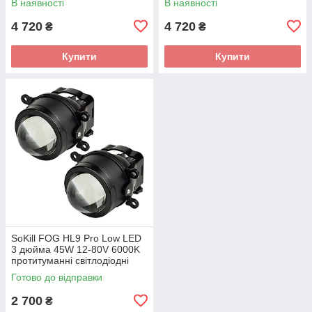
В наявності
В наявності
4 720
4 720
₴
₴
Купити
Купити
SoKill FOG HL9 Pro Low LED
3 дюйма 45W 12-80V 6000K
протитуманні світлодіодні
лінзи
Готово до відправки
2 700
₴