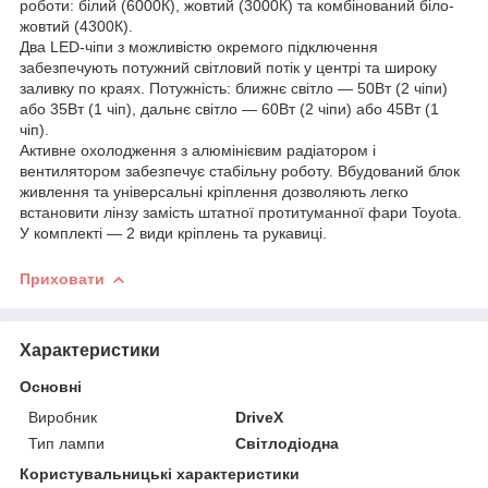
роботи: білий (6000К), жовтий (3000К) та комбінований біло-
жовтий (4300К).
Два LED-чіпи з можливістю окремого підключення
забезпечують потужний світловий потік у центрі та широку
заливку по краях. Потужність: ближнє світло — 50Вт (2 чіпи)
або 35Вт (1 чіп), дальнє світло — 60Вт (2 чіпи) або 45Вт (1
чіп).
Активне охолодження з алюмінієвим радіатором і
вентилятором забезпечує стабільну роботу. Вбудований блок
живлення та універсальні кріплення дозволяють легко
встановити лінзу замість штатної протитуманної фари Toyota.
У комплекті — 2 види кріплень та рукавиці.
Приховати
Характеристики
Основні
Виробник
DriveX
Тип лампи
Світлодіодна
Користувальницькі характеристики