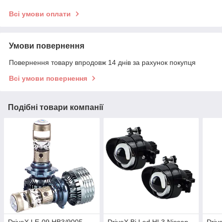
Всі умови оплати
Умови повернення
Повернення товару впродовж 14 днів за рахунок покупця
Всі умови повернення
Подібні товари компанії
DriveX LE-09 HB3/9005
DriveX Bi Led HL3 Nissan
Driv