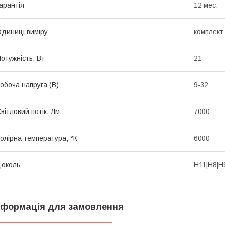
арантія
12 мес.
диниці виміру
комплект
отужність, Вт
21
обоча напруга (В)
9-32
вітловий потік, Лм
7000
олірна температура, °К
6000
околь
H11|H8|H
нформація для замовлення