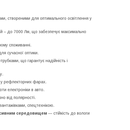
и, створеними для оптимального освітлення у
ий – до 7000 Лм, що забезпечує максимально
ному споживанні.
для сучасної оптики.
трубками, що гарантує надійність і
у.
ть у рефлекторних фарах.
ти електроніки в авто.
но від полярності.
 вантажівками, спецтехнікою.
ресивним середовищем
— стійкість до вологи