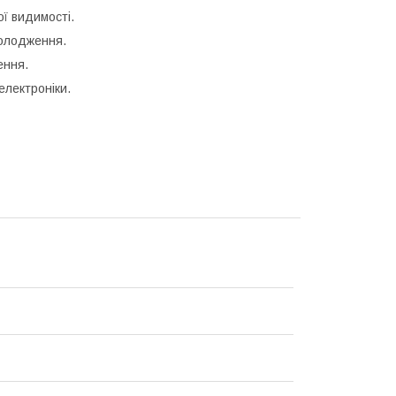
ої видимості.
олодження.
ення.
електроніки.