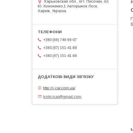
Харьковская обл., пгт. Песочин, пл.
Ю. Кононенко,1 Авторынок Лоск,
Харків, Україна
П
б
+380 (66) 749-66-07
+380 (97) 151-41-88
+380 (97) 151-41-88
http://i-car.com.ua/
kolin.icar@gmail.com