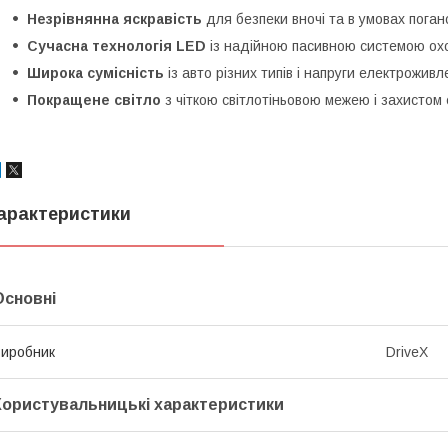
Незрівнянна яскравість
для безпеки вночі та в умовах поган
Сучасна технологія LED
із надійною пасивною системою ох
Широка сумісність
із авто різних типів і напруги електроживл
Покращене світло
з чіткою світлотіньовою межею і захистом 
арактеристики
Основні
иробник
DriveX
Користувальницькі характеристики