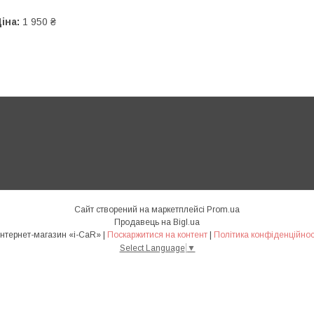
іна:
1 950 ₴
Сайт створений на маркетплейсі
Prom.ua
Продавець на Bigl.ua
Интернет-магазин «i-CaR» |
Поскаржитися на контент
|
Політика конфіденційнос
Select Language
▼