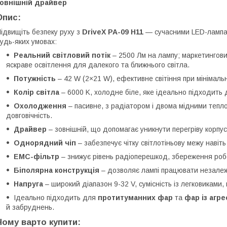
зовнішній драйвер
Опис:
ідвищіть безпеку руху з
DriveX PA-09 H11
— сучасними LED-лампам
удь-яких умовах:
Реальний світловий потік
– 2500 Лм на лампу; маркетингов
яскраве освітлення для далекого та ближнього світла.
Потужність
– 42 W (2×21 W), ефективне світіння при мінімаль
Колір світла
– 6000 K, холодне біле, яке ідеально підходить 
Охолодження
– пасивне, з радіатором і двома мідними тепло
довговічність.
Драйвер
– зовнішній, що допомагає уникнути перегріву корпус
Однорядний чіп
– забезпечує чітку світлотіньову межу наві
EMC-фільтр
– знижує рівень радіоперешкод, збереження робо
Біполярна конструкція
– дозволяє лампі працювати незалеж
Напруга
– широкий діапазон 9-32 V, сумісність із легковиками,
Ідеально підходить для
протитуманних фар
та
фар із аг
й забруднень.
Чому варто купити: