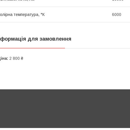
олірна температура, °К
6000
нформація для замовлення
іна:
2 800 ₴