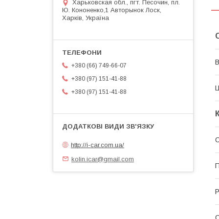
Харьковская обл., пгт. Песочин, пл.
Ю. Кононенко,1 Авторынок Лоск,
Харків, Україна
В
+380 (66) 749-66-07
+380 (97) 151-41-88
Ц
+380 (97) 151-41-88
О
http://i-car.com.ua/
kolin.icar@gmail.com
П
Р
С