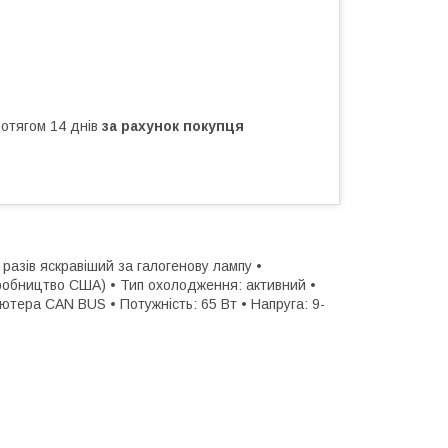
ротягом 14 днів
за рахунок покупця
 разів яскравіший за галогенову лампу •
иробництво США) • Тип охолодження: активний •
ютера CAN BUS • Потужність: 65 Вт • Напруга: 9-