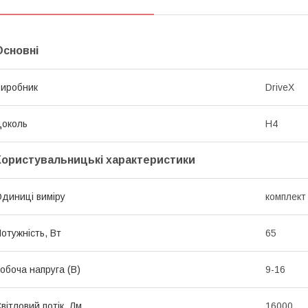
Основні
иробник
DriveX
околь
H4
Користувальницькі характеристики
диниці виміру
комплект
отужність, Вт
65
обоча напруга (В)
9-16
вітловий потік, Лм
16000