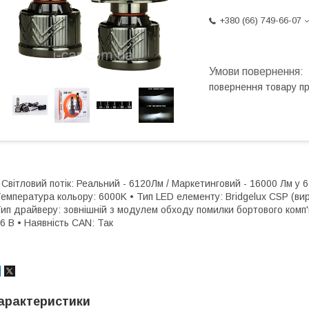
+380 (66) 749-66-07
повернення товару п
 Світловий потік: Реальний - 6120Лм / Маркетинговий - 16000 Лм у 6
емпература кольору: 6000K • Тип LED елементу: Bridgelux CSP (в
ип драйверу: зовнішній з модулем обходу помилки бортового комп'
6 В • Наявність CAN: Так
арактеристики