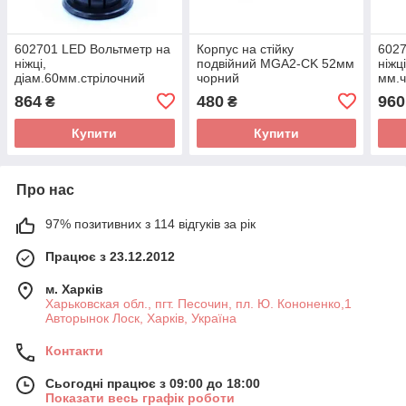
602701 LED Вольтметр на
Корпус на стійку
6027
ніжці,
подвійний MGA2-CK 52мм
ніжц
діам.60мм.стрілочний
чорний
мм.ч
чорний в корпусі
864
480
960
₴
₴
Купити
Купити
Про нас
97% позитивних з 114 відгуків за рік
Працює з 23.12.2012
м. Харків
Харьковская обл., пгт. Песочин, пл. Ю. Кононенко,1
Авторынок Лоск, Харків, Україна
Контакти
Сьогодні працює з 09:00 до 18:00
Показати весь графік роботи